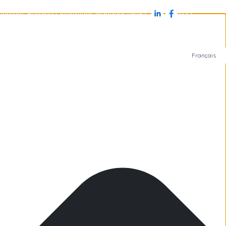
uitment: Building Operations Manager (M/F)
Jobs
Antarctica
Subantarctic Islands
Arctic
Français