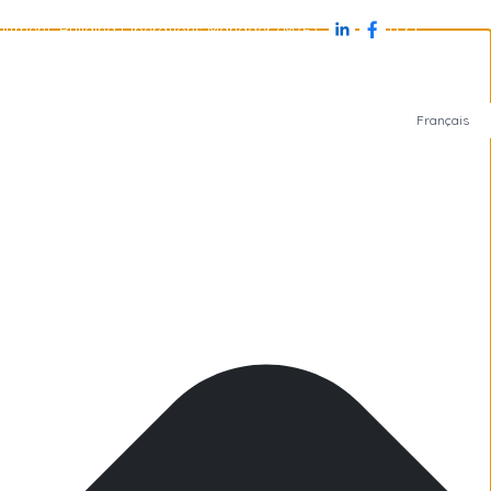
uitment: Building Operations Manager (M/F)
Jobs
Antarctica
Subantarctic Islands
Arctic
Français