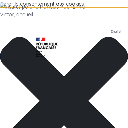
Gérer le consentement aux cookies
English
Institut polaire
Recherche scientifique
Emplois
Antarctique
Îles subantarctiques