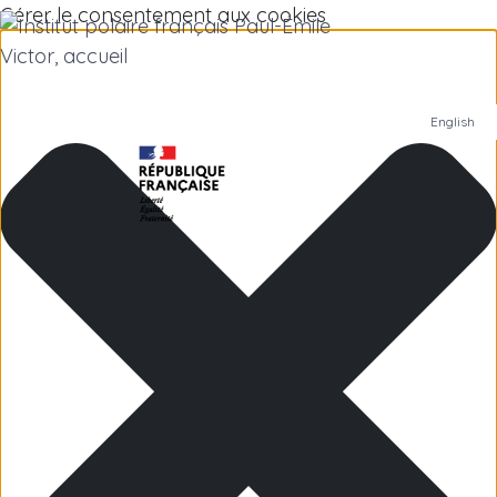
Gérer le consentement aux cookies
English
Institut polaire
Recherche scientifique
Emplois
Antarctique
Îles subantarctiques