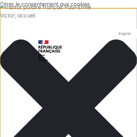
Gérer le consentement aux cookies
English
Institut polaire
Recherche scientifique
Emplois
Antarctique
Îles subantarctiques