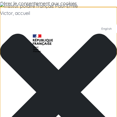
Gérer le consentement aux cookies
English
Institut polaire
Recherche scientifique
Emplois
Antarctique
Îles subantarctiques