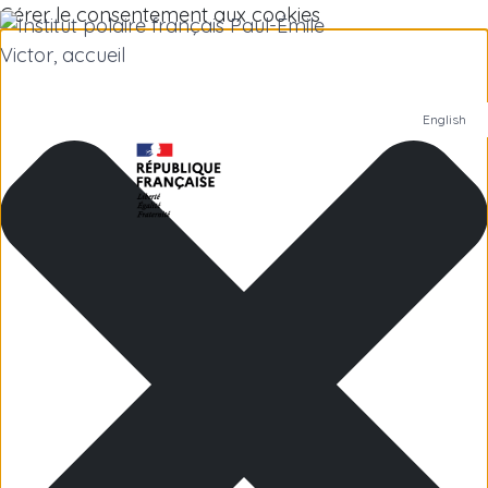
Gérer le consentement aux cookies
English
Institut polaire
Recherche scientifique
Emplois
Antarctique
Îles subantarctiques