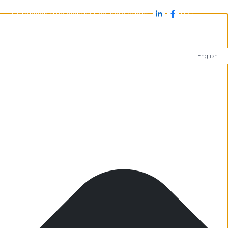
Disparition d'un plongeur en Terre Adélie
s
Antarctique
Îles subantarctiques
Arctique
English