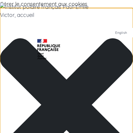
Gérer le consentement aux cookies
English
Institut polaire
Recherche scientifique
Emplois
Antarctique
Îles subantarctiques