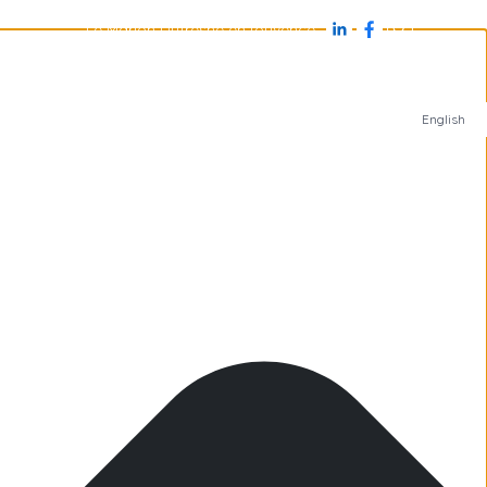
Le Marion Dufresne en jouvence
s
Antarctique
Îles subantarctiques
Arctique
English