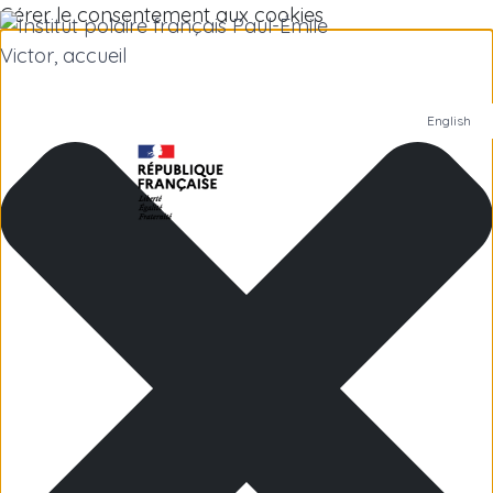
Gérer le consentement aux cookies
English
Institut polaire
Recherche scientifique
Emplois
Antarctique
Îles subantarctiques