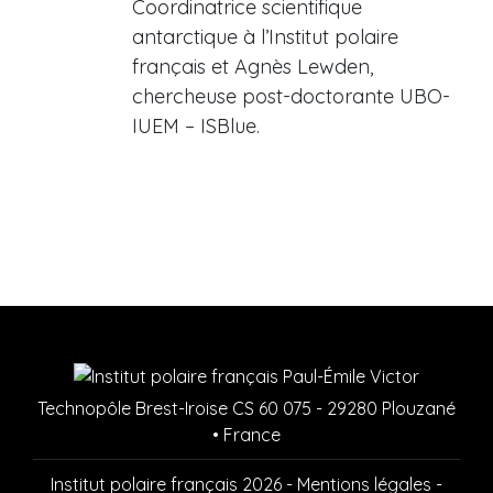
Coordinatrice scientifique
antarctique à l’Institut polaire
français et Agnès Lewden,
chercheuse post-doctorante UBO-
IUEM – ISBlue.
Technopôle Brest-Iroise CS 60 075 - 29280 Plouzané
• France
Institut polaire français 2026 -
Mentions légales
-