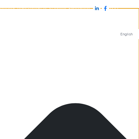
ational Trans-Antarctic Scientific Expedition
s
Antarctique
Îles subantarctiques
Arctique
English