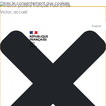
Gérer le consentement aux cookies
English
Institut polaire
Recherche scientifique
Emplois
Antarctique
Îles subantarctiques