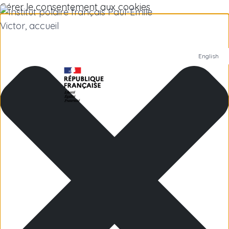
Gérer le consentement aux cookies
English
Institut polaire
Recherche scientifique
Emplois
Antarctique
Îles subantarctiques