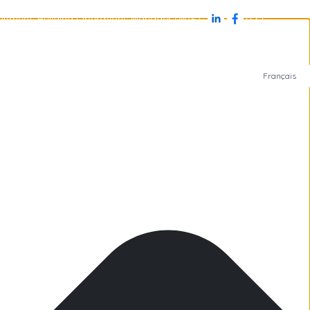
uitment: Building Operations Manager (M/F)
Jobs
Antarctica
Subantarctic Islands
Arctic
Français