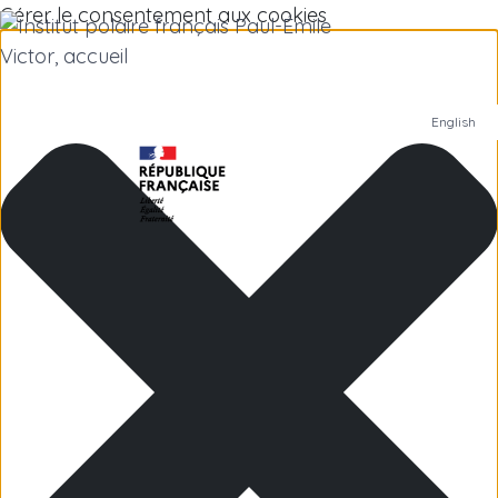
Gérer le consentement aux cookies
English
Institut polaire
Recherche scientifique
Emplois
Antarctique
Îles subantarctiques