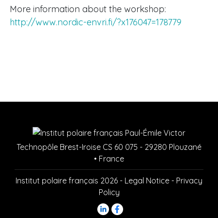
More information about the workshop:
http://www.nordic-envri.fi/?x176047=178779
Technopôle Brest-Iroise CS 60 075 - 29280 Plouzané
• France
Institut polaire français 2026 -
Legal Notice
-
Privacy
Policy