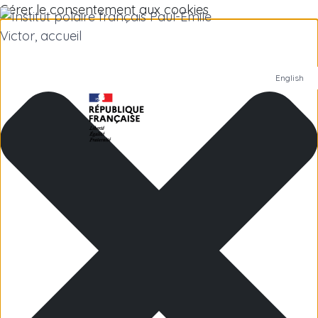
Gérer le consentement aux cookies
English
Institut polaire
Recherche scientifique
Emplois
Antarctique
Îles subantarctiques