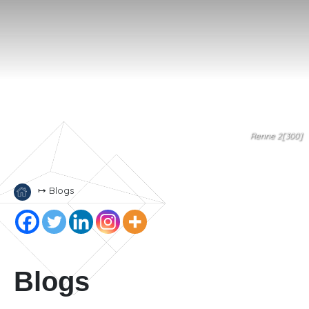
Renne 2[300]
↦ Blogs
Blogs