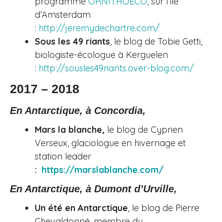
programme
ORNITHOECO
, sur l’île
d’Amsterdam
:
http://jeremydechartre.com/
Sous les 49 riants
, le blog de Tobie Getti,
biologiste-écologue à Kerguelen
:
http://sousles49riants.over-blog.com/
2017 – 2018
En Antarctique, à Concordia,
Mars la blanche
,
le blog de Cyprien
Verseux, glaciologue en hivernage et
station leader
:
https://marslablanche.com/
En Antarctique, à Dumont d’Urville,
Un été en Antarctique
, le blog de Pierre
Chevaldonné, membre du