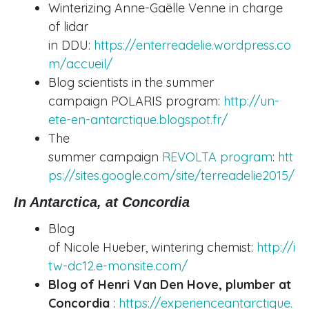
Winterizing Anne-Gaëlle Venne in charge
of lidar
in DDU:
https://enterreadelie.wordpress.co
m/accueil/
Blog scientists in the summer
campaign POLARIS program:
http://un-
ete-en-antarctique.blogspot.fr/
The
summer campaign
REVOLTA program
:
htt
ps://sites.google.com/site/terreadelie2015/
In Antarctica, at Concordia
Blog
of Nicole Hueber, wintering chemist:
http://i
tw-dc12.e-monsite.com/
Blog of Henri Van Den Hove, plumber at
Concordia
:
https://experienceantarctique.