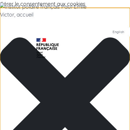
Gérer le consentement aux cookies
English
Institut polaire
Recherche scientifique
Emplois
Antarctique
Îles subantarctiques